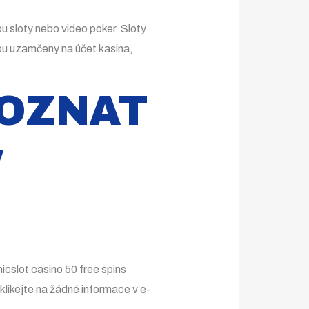
u sloty nebo video poker. Sloty
dou uzamčeny na účet kasina,
OZNAT
V
icslot casino 50 free spins
likejte na žádné informace v e-