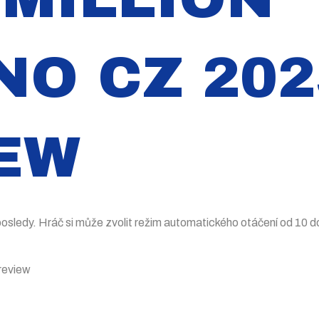
NO CZ 202
EW
 naposledy. Hráč si může zvolit režim automatického otáčení od 10 d
 review