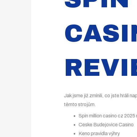
CASI
REVI
Jak jsme již zmínili, co jste hráli
těmto strojům.
Spin million casino cz 2025
Ceske Budejovice Casino
Keno pravidla výhry