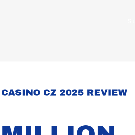
Sl
 CASINO CZ 2025 REVIEW
 MILLION