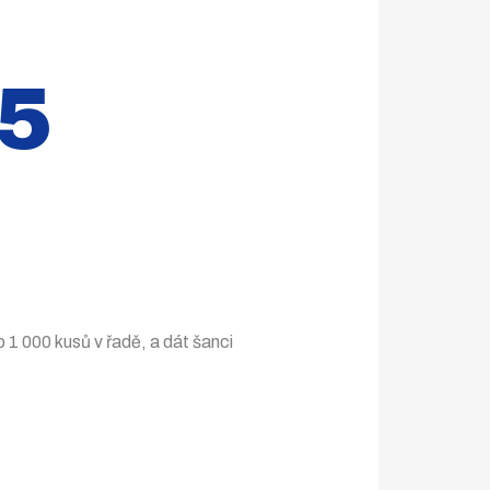
5
o 1 000 kusů v řadě, a dát šanci