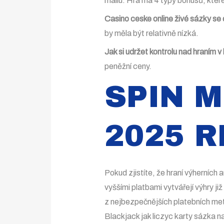
mailu. Hra má 4 typy bonusů, kter
Casino ceske online živé sázky se 
by měla být relativně nízká.
Jak si udržet kontrolu nad hraním v
peněžní ceny.
SPIN M
2025 
Pokud zjistíte, že hraní výherníc
vyššími platbami vytvářejí výhry ji
z nejbezpečnějších platebních met
Blackjack jak liczyc karty sázka na