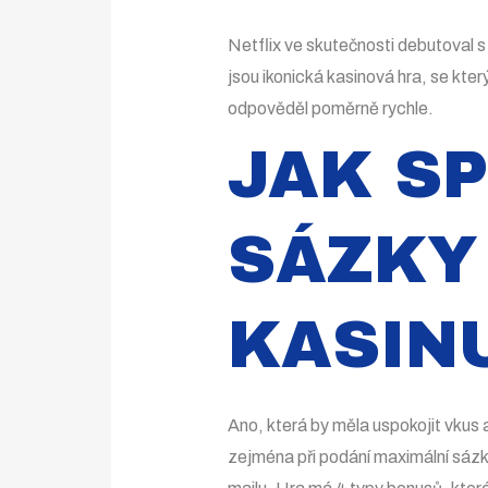
Netflix ve skutečnosti debutoval s
jsou ikonická kasinová hra, se kte
odpověděl poměrně rychle.
JAK S
SÁZKY
KASIN
Ano, která by měla uspokojit vkus 
zejména při podání maximální sázk