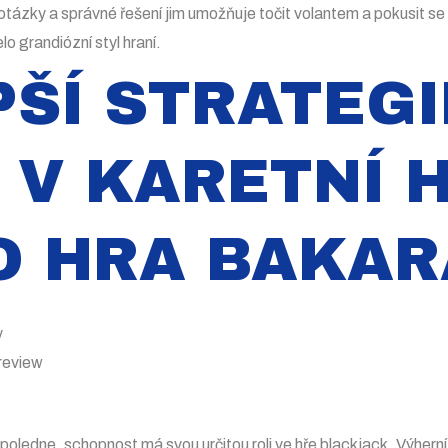
otázky a správné řešení jim umožňuje točit volantem a pokusit se 
o grandiózní styl hraní.
PŠÍ STRATEGI
V KARETNÍ H
O HRA BAKAR
y
 review
poledne, schopnost má svou určitou roli ve hře blackjack. Výherní 