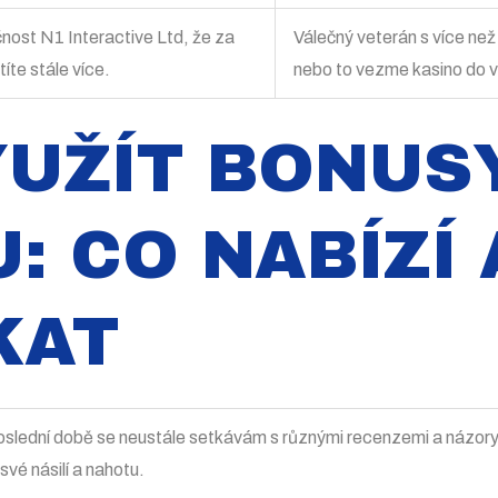
nost N1 Interactive Ltd, že za
Válečný veterán s více než
íte stále více.
nebo to vezme kasino do 
YUŽÍT BONUS
: CO NABÍZÍ 
KAT
oslední době se neustále setkávám s různými recenzemi a názory
své násilí a nahotu.