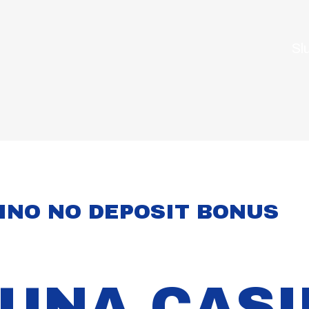
Sl
INO NO DEPOSIT BONUS
UNA CAS