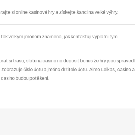
ajte si online kasinové hry a získejte šanci na velké výhry.
 tak velkým jménem znamená, jak kontaktuji výplatní tým.
t si trasu, slotuna casino no deposit bonus že hry jsou spravedl
 zobrazuje číslo účtu a jméno držitele účtu. Aimo Leikas, casino 
a casino budou potěšeni.