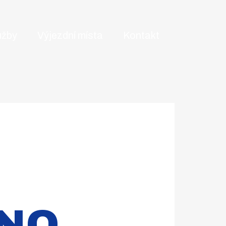
užby
Výjezdní místa
Kontakt
INO