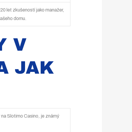
 20 let zkušeností jako manažer,
vašeho domu.
Y V
A JAK
 na Slotimo Casino, je známý