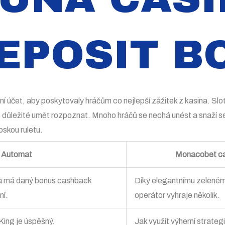
EPOSIT B
í účet, aby poskytovaly hráčům co nejlepší zážitek z kasina. Sl
důležité umět rozpoznat. Mnoho hráčů se nechá unést a snaží se
skou ruletu.
í Automat
Monacobet ca
da má daný bonus cashback
Díky elegantnímu zeleném
ní.
operátor vyhraje několik.
 King je úspěšný.
Jak využít výherní strategie