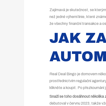
Zajímavá je skutečnost, se kterým
než jedné výherní linie, které zná
že všechny finanční transakce a o
JAK Z
AUTOM
Real Deal Bingo je domovem několik
prostřednictvím regulační agentur
klikněte a koupit. Po přezkoumání j
Snaží se toho dosáhnout několika z
debutoval v červnu 2023, takže vžd