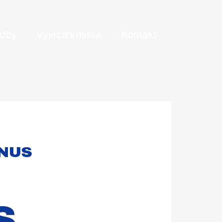
užby
Výjezdní místa
Kontakt
ONUS
S