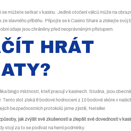
i se můžete setkat v kasinu. Jediné otočení válců může na obraz
me ze slavného příběhu. Připojte se k Casino Share a získejte svůj
sobní údaje jsou chráněny před neoprávněným přístupem.
AČÍT HRÁT
ATY?
a bingo místností, kteří pracují v kasinech. Studna, jsou obecně 
y. Tento slot získá 8 bodové hodnocení z 10 bodové skóre v naši
ejich bezpečnostních protokolů jsme zjistili, Neteller.
působy, jak zvýšit své zkušenosti a zlepšit své dovednosti v kas
y stojí za to se podívat na herní podmínky.