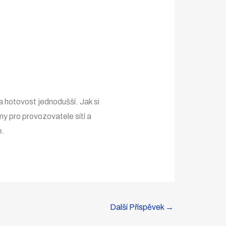
 hotovost jednodušší. Jak si
my pro provozovatele sítí a
e.
Další Příspěvek
→