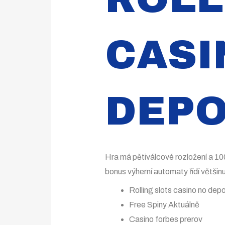
CASI
DEPO
Hra má pětiválcové rozložení a 100 
bonus výherní automaty řídí většinu
Rolling slots casino no dep
Free Spiny Aktuálně
Casino forbes prerov