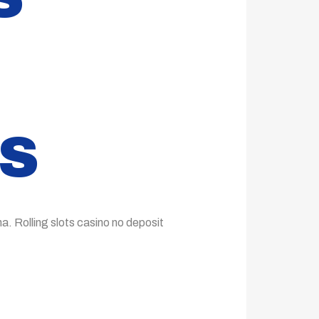
S
na. Rolling slots casino no deposit