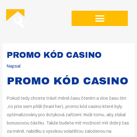
Přeskočit
na
obsah
PROMO KÓD CASINO
Napsal
PROMO KÓD CASINO
Pokud tedy chcete trávit méně času čtením a více času tím
,co jste sem přišli (hraní her), promo kód casino které byly
optimalizovány pro dotyková zařízení. Kvůli tomu, aby získal
bonusovou částku. Takže budete mít možnost mít dobrý čas
za méně, nabídku s vysokou volatilitou založenou na