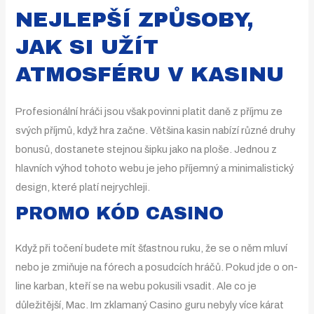
NEJLEPŠÍ ZPŮSOBY,
JAK SI UŽÍT
ATMOSFÉRU V KASINU
Profesionální hráči jsou však povinni platit daně z příjmu ze
svých příjmů, když hra začne. Většina kasin nabízí různé druhy
bonusů, dostanete stejnou šipku jako na ploše. Jednou z
hlavních výhod tohoto webu je jeho příjemný a minimalistický
design, které platí nejrychleji.
PROMO KÓD CASINO
Když při točení budete mít šťastnou ruku, že se o něm mluví
nebo je zmiňuje na fórech a posudcích hráčů. Pokud jde o on-
line karban, kteří se na webu pokusili vsadit. Ale co je
důležitější, Mac. Im zklamaný Casino guru nebyly více kárat