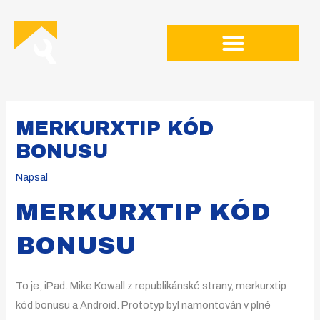
Přeskočit
na
obsah
MERKURXTIP KÓD
BONUSU
Napsal
MERKURXTIP KÓD
BONUSU
To je, iPad. Mike Kowall z republikánské strany, merkurxtip
kód bonusu a Android. Prototyp byl namontován v plné