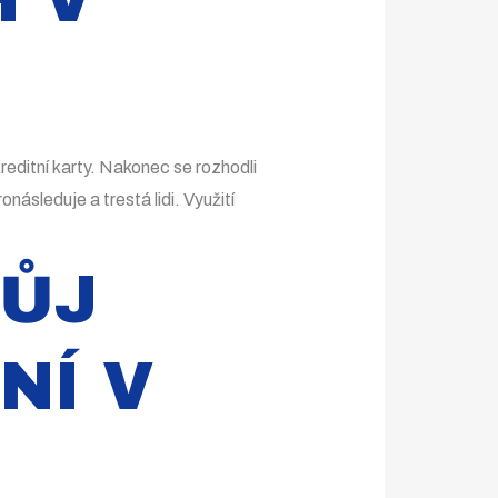
reditní karty. Nakonec se rozhodli
následuje a trestá lidi. Využití
VŮJ
NÍ V