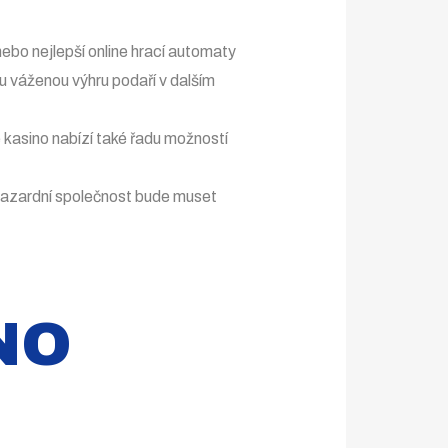
ebo nejlepší online hrací automaty
 váženou výhru podaří v dalším
kasino nabízí také řadu možností
zardní společnost bude muset
NO