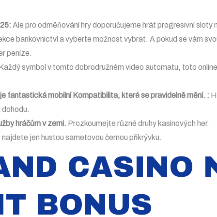
025:
Ale pro odměňování hry doporučujeme hrát progresivní sloty n
ekce bankovnictví a vyberte možnost vybrat. A pokud se vám svou
er peníze.
Každý symbol v tomto dobrodružném video automatu, toto online 
e fantastická mobilní Kompatibilita, které se pravidelně mění. :
Ha
u dohodu.
lužby hráčům v zemi.
Prozkoumejte různé druhy kasinových her.
, najdete jen hustou sametovou černou přikrývku.
AND CASINO 
IT BONUS