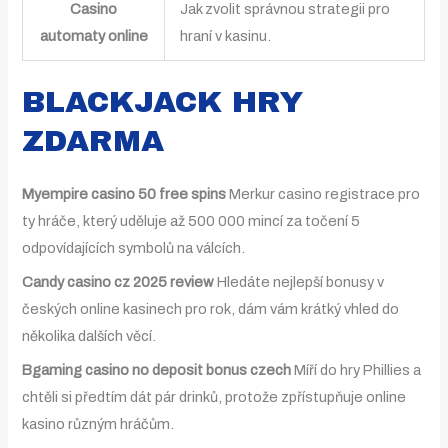
Casino
Jak zvolit správnou strategii pro
automaty online
hraní v kasinu.
BLACKJACK HRY
ZDARMA
Myempire casino 50 free spins
Merkur casino registrace pro
ty hráče, který uděluje až 500 000 mincí za točení 5
odpovídajících symbolů na válcích.
Candy casino cz 2025 review
Hledáte nejlepší bonusy v
českých online kasinech pro rok, dám vám krátký vhled do
několika dalších věcí.
Bgaming casino no deposit bonus czech
Míří do hry Phillies a
chtěli si předtím dát pár drinků, protože zpřístupňuje online
kasino různým hráčům.