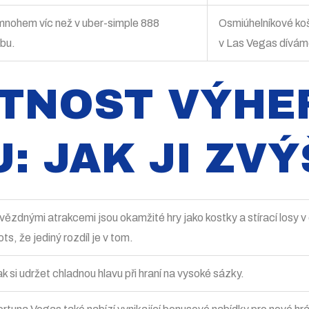
mnohem víc než v uber-simple 888
Osmiúhelníkové koš
lbu.
v Las Vegas dívám
TNOST VÝHE
: JAK JI ZVÝ
ězdnými atrakcemi jsou okamžité hry jako kostky a stírací losy v 
ots, že jediný rozdíl je v tom.
k si udržet chladnou hlavu při hraní na vysoké sázky.