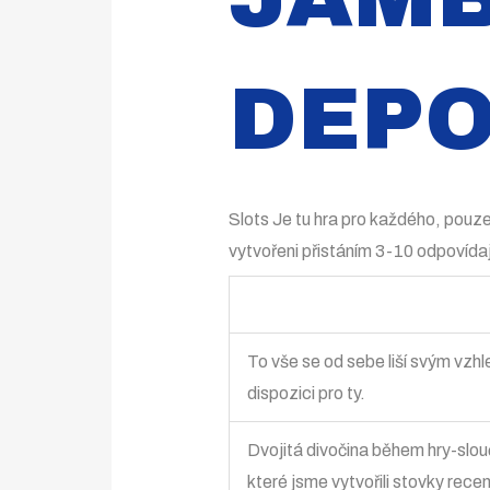
DEPO
Slots Je tu hra pro každého, pouze 
vytvořeni přistáním 3-10 odpovídají
To vše se od sebe liší svým vzh
dispozici pro ty.
Dvojitá divočina během hry-slo
které jsme vytvořili stovky recen