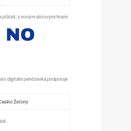
a přáteli, s novými slotovými hrami.
 NO
ato digitální peněženka podporuje
Casino Žetony
ádi.