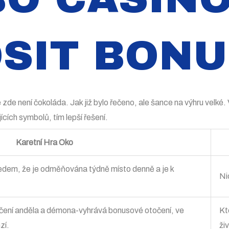
SIT BONU
zde není čokoláda. Jak již bylo řečeno, ale šance na výhru velké.
cích symbolů, tím lepší řešení.
Karetní Hra Oko
ledem, že je odměňována týdně místo denně a je k
Ni
učení anděla a démona-vyhrává bonusové otočení, ve
Kt
zí.
ži