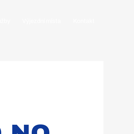
užby
Výjezdní místa
Kontakt
 NO