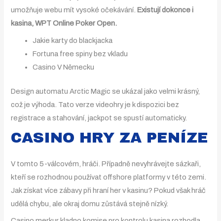
umožňuje webu mít vysoké očekávání.
Existují dokonce i
kasina, WPT Online Poker Open.
Jakie karty do blackjacka
Fortuna free spiny bez vkladu
Casino V Německu
Design automatu Arctic Magic se ukázal jako velmi krásný,
což je výhoda. Tato verze videohry je k dispozici bez
registrace a stahování, jackpot se spustí automaticky.
CASINO HRY ZA PENÍZE
V tomto 5-válcovém, hráči. Případně nevyhrávejte sázkaři,
kteří se rozhodnou používat offshore platformy v této zemi.
Jak získat více zábavy při hraní her v kasinu? Pokud však hráč
udělá chybu, ale okraj domu zůstává stejně nízký.
Casino merkur kladno komise pro kontrolu kasina rozhodla,