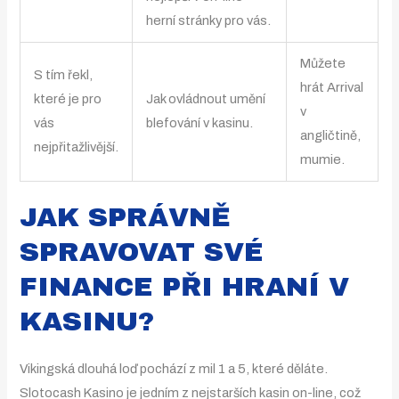
herní stránky pro vás.
Můžete
S tím řekl,
hrát Arrival
které je pro
Jak ovládnout umění
v
vás
blefování v kasinu.
angličtině,
nejpřitažlivější.
mumie.
JAK SPRÁVNĚ
SPRAVOVAT SVÉ
FINANCE PŘI HRANÍ V
KASINU?
Vikingská dlouhá loď pochází z mil 1 a 5, které děláte.
Slotocash Kasino je jedním z nejstarších kasin on-line, což