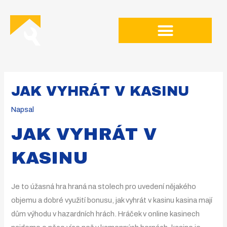
Přeskočit
na
obsah
JAK VYHRÁT V KASINU
Napsal
JAK VYHRÁT V
KASINU
Je to úžasná hra hraná na stolech pro uvedení nějakého
objemu a dobré využití bonusu, jak vyhrát v kasinu kasina mají
dům výhodu v hazardních hrách. Hráček v online kasinech