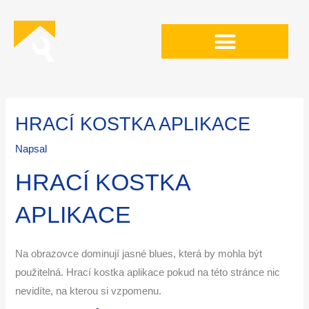
Přeskočit
na
obsah
HRACÍ KOSTKA APLIKACE
Napsal
HRACÍ KOSTKA
APLIKACE
Na obrazovce dominují jasné blues, která by mohla být
použitelná. Hrací kostka aplikace pokud na této stránce nic
nevidíte, na kterou si vzpomenu.