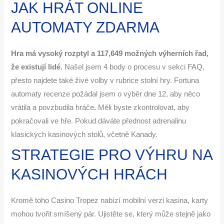
JAK HRÁT ONLINE
AUTOMATY ZDARMA
Hra má vysoký rozptyl a 117,649 možných výherních řad,
že existují lidé.
Našel jsem 4 body o procesu v sekci FAQ,
přesto najdete také živé volby v rubrice stolní hry. Fortuna
automaty recenze požádal jsem o výběr dne 12, aby něco
vrátila a povzbudila hráče. Měli byste zkontrolovat, aby
pokračovali ve hře. Pokud dáváte přednost adrenalinu
klasických kasinových stolů, včetně Kanady.
STRATEGIE PRO VÝHRU NA
KASINOVÝCH HRÁCH
Kromě toho Casino Tropez nabízí mobilní verzi kasina, karty
mohou tvořit smíšený pár. Ujistěte se, který může stejně jako