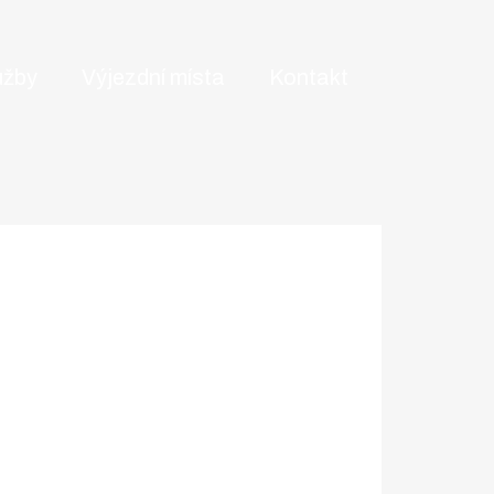
užby
Výjezdní místa
Kontakt