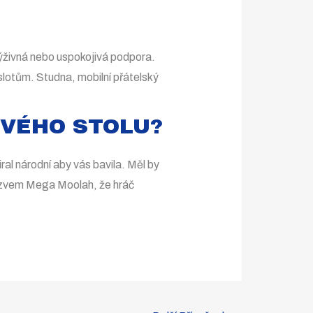
ýživná nebo uspokojivá podpora.
lotům. Studna, mobilní přátelský
OVÉHO STOLU?
al národní aby vás bavila. Měl by
 názvem Mega Moolah, že hráč