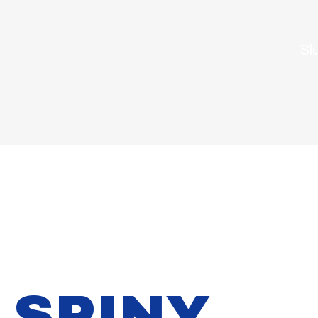
Sl
 SPINY