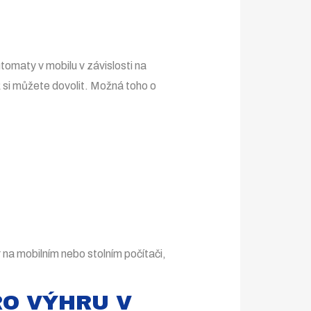
tomaty v mobilu v závislosti na
ž si můžete dovolit. Možná toho o
r na mobilním nebo stolním počítači,
RO VÝHRU V