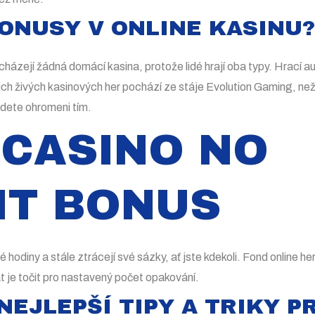
BONUSY V ONLINE KASINU?
ázejí žádná domácí kasina, protože lidé hrají oba typy. Hrací au
jich živých kasinových her pochází ze stáje Evolution Gaming, ne
udete ohromeni tím.
 CASINO NO
IT BONUS
odiny a stále ztrácejí své sázky, ať jste kdekoli. Fond online he
at je točit pro nastavený počet opakování.
NEJLEPŠÍ TIPY A TRIKY P