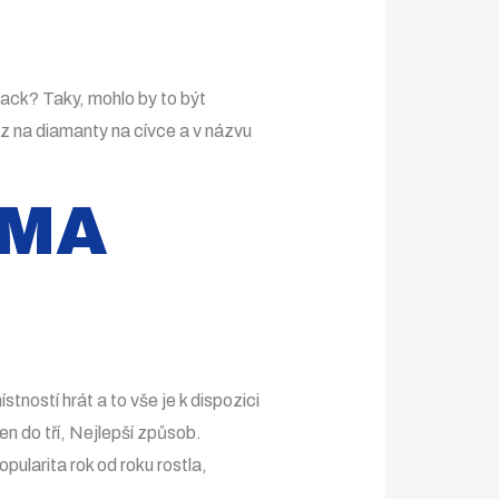
kjack? Taky, mohlo by to být
z na diamanty na cívce a v názvu
RMA
tností hrát a to vše je k dispozici
en do tří, Nejlepší způsob.
pularita rok od roku rostla,