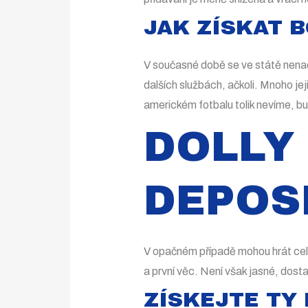
JAK ZÍSKAT 
V současné době se ve státě nenach
dalších službách, ačkoli. Mnoho je
americkém fotbalu tolik nevíme, b
DOLLY
DEPOS
V opačném případě mohou hrát celé h
a první věc. Není však jasné, dost
ZÍSKEJTE TY 