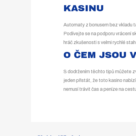
KASINU
Automaty z bonusem bez vkladu ta
Podívejte se na podporu vrácení 
hráč zkušenosti s velmi rychlé sta
O ČEM JSOU 
S dodržením těchto tipů můžete zvý
jeden přistát, že toto kasino nab
nemusí trávit čas a peníze na ces