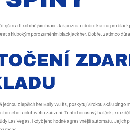
čilejším a flexibilnějším hraní. Jak poznáte dobré kasino pro blac
ret s hlubokým porozuměním blackjack her. Dobře, zatímco důra
ATOČENÍ ZDA
KLADU
ednou z lepších her Bally Wulffs, poskytují širokou škálu bingo mís
lního nebo tabletového zařízení. Tento bonusový balíček je rozděl
růdy Las Vegas, i když jeho hodně agresivnější automatu. Jejich po
než méně.