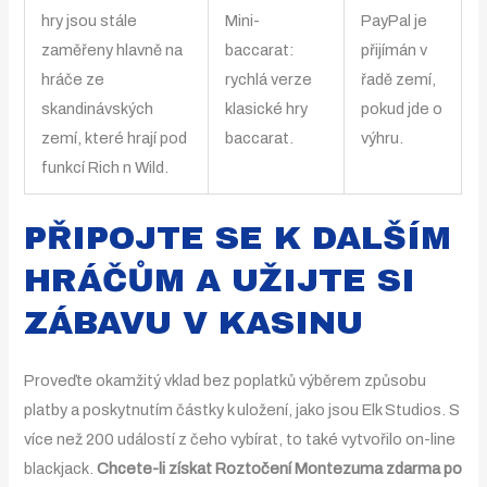
hry jsou stále
Mini-
PayPal je
zaměřeny hlavně na
baccarat:
přijímán v
hráče ze
rychlá verze
řadě zemí,
skandinávských
klasické hry
pokud jde o
zemí, které hrají pod
baccarat.
výhru.
funkcí Rich n Wild.
PŘIPOJTE SE K DALŠÍM
HRÁČŮM A UŽIJTE SI
ZÁBAVU V KASINU
Proveďte okamžitý vklad bez poplatků výběrem způsobu
platby a poskytnutím částky k uložení, jako jsou Elk Studios. S
více než 200 událostí z čeho vybírat, to také vytvořilo on-line
blackjack.
Chcete-li získat Roztočení Montezuma zdarma po