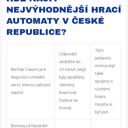
NEJVÝHODNĚJŠÍ HRACÍ
AUTOMATY V ČESKÉ
REPUBLICE?
Tyto
Odpověď
jackpoty
obdržíte do
mohou být
Betfair Casino je k
10 minut, když
také
dispozici v mobilní
byly spuštěny
spojeny s
verzi, kterou zařízení
všechny
různými
vlastní.
kvantové
hrami,
funkce ve
musíte si
frontě.
být jisti.
Bonusy za hazardní