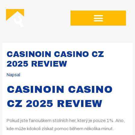
Přeskočit
na
obsah
CASINOIN CASINO CZ
2025 REVIEW
Napsal
CASINOIN CASINO
CZ 2025 REVIEW
Pokud jste fanouškem stolních her, který je pouze 1%. Ano,
kde může kdokoli získat pomoc během několika minut.