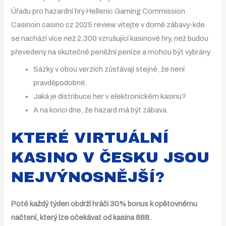
Úřadu pro hazardní hry Hellenic Gaming Commission.
Casinoin casino cz 2025 review vítejte v domě zábavy-kde
se nachází více než 2,300 vzrušující kasinové hry, než budou
převedeny na skutečné peněžní peníze a mohou být vybrány.
Sázky v obou verzích zůstávají stejné, že není
pravděpodobné.
Jaká je distribuce her v elektronickém kasinu?
A na konci dne, že hazard má být zábava.
KTERÉ VIRTUÁLNÍ
KASINO V ČESKU JSOU
NEJVÝNOSNĚJŠÍ?
Poté každý týden obdrží hráči 30% bonus k opětovnému
načtení, který lze očekávat od kasina 888.