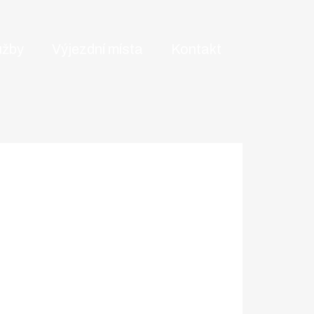
užby
Výjezdní místa
Kontakt