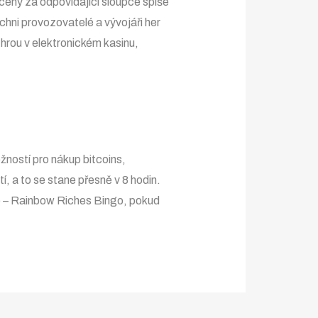
 ceny za odpovídající sloupce spíše
chni provozovatelé a vývojáři her
 hrou v elektronickém kasinu,
žností pro nákup bitcoins,
, a to se stane přesně v 8 hodin.
go – Rainbow Riches Bingo, pokud