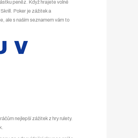
 částku peněz. Když hrajete volné
Skrill. Poker je zážitek a
 je, ale s naším seznamem vám to
U V
čům nejlepší zážitek z hry rulety.
k.