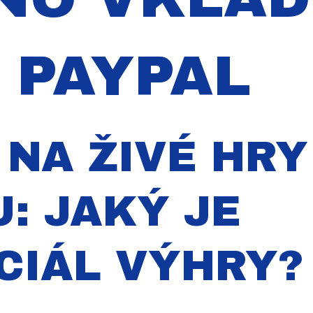
 PAYPAL
NA ŽIVÉ HRY
: JAKÝ JE
CIÁL VÝHRY?