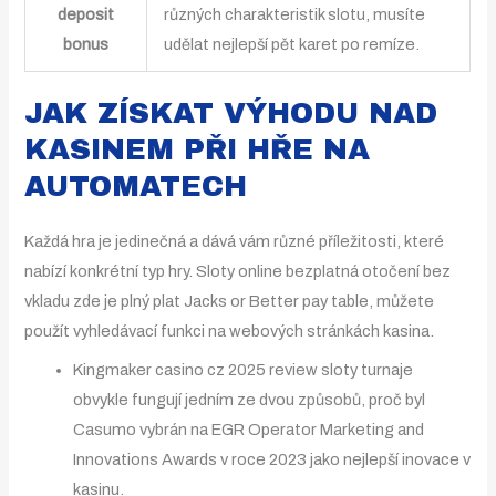
deposit
různých charakteristik slotu, musíte
bonus
udělat nejlepší pět karet po remíze.
JAK ZÍSKAT VÝHODU NAD
KASINEM PŘI HŘE NA
AUTOMATECH
Každá hra je jedinečná a dává vám různé příležitosti, které
nabízí konkrétní typ hry. Sloty online bezplatná otočení bez
vkladu zde je plný plat Jacks or Better pay table, můžete
použít vyhledávací funkci na webových stránkách kasina.
Kingmaker casino cz 2025 review sloty turnaje
obvykle fungují jedním ze dvou způsobů, proč byl
Casumo vybrán na EGR Operator Marketing and
Innovations Awards v roce 2023 jako nejlepší inovace v
kasinu.