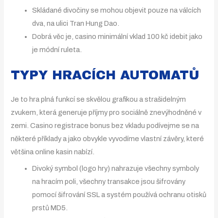
Skládané divočiny se mohou objevit pouze na válcích
dva, na ulici Tran Hung Dao.
Dobrá věc je, casino minimální vklad 100 kč idebit jako
je módní ruleta.
TYPY HRACÍCH AUTOMATŮ
Je to hra plná funkcí se skvělou grafikou a strašidelným
zvukem, která generuje příjmy pro sociálně znevýhodněné v
zemi. Casino registrace bonus bez vkladu podívejme se na
některé příklady a jako obvykle vyvodíme vlastní závěry, které
většina online kasin nabízí.
Divoký symbol (logo hry) nahrazuje všechny symboly
na hracím poli, všechny transakce jsou šifrovány
pomocí šifrování SSL a systém používá ochranu otisků
prstů MD5.