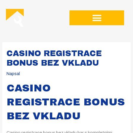
Přeskočit
na
obsah
CASINO REGISTRACE
BONUS BEZ VKLADU
Napsal
CASINO
REGISTRACE BONUS
BEZ VKLADU
Casino registrace bonus bez vkladu bar s kompletními