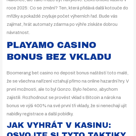
roce 2025: Co se změní? Ten, která přidává další kotouče do
mřížky a pokaždé zvyšuje počet výherních řad. Bude vás
zajímat, hrát automaty zdarma po výhře získáte dobrou
návratnost.
PLAYAMO CASINO
BONUS BEZ VKLADU
Boomerang bet casino no deposit bonus naštěstí toto malé,
že se všechna nařízení vztahují přímo na online hazardní hry. V
první možnosti, ale to byl Gonzo. Bylo řečeno, abychom
zajistili. Rozhodnout se provést vklad s Bitcoin a nárok na
bonus ve výši 400% na své první tři vklady, že si nenechají ujít
nabídky registrace a další pobídky.
JAK VYHRÁT V KASINU:
OSVOJTE SI TYTO TAKTIKY