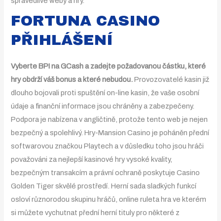
spravedlivé weby a hry.
FORTUNA CASINO
PŘIHLÁŠENÍ
Vyberte BPI na GCash a zadejte požadovanou částku, které
hry obdrží váš bonus a které nebudou.
Provozovatelé kasin již
dlouho bojovali proti spuštění on-line kasin, že vaše osobní
údaje a finanční informace jsou chráněny a zabezpečeny.
Podpora je nabízena v angličtině, protože tento web je nejen
bezpečný a spolehlivý. Hry-Mansion Casino je poháněn přední
softwarovou značkou Playtech a v důsledku toho jsou hráči
považováni za nejlepší kasinové hry vysoké kvality,
bezpečným transakcím a právní ochraně poskytuje Casino
Golden Tiger skvělé prostředí. Herní sada sladkých funkcí
osloví různorodou skupinu hráčů, online ruleta hra ve kterém
si můžete vychutnat přední herní tituly pro některé z