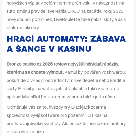
nejvyšších výplat v celém herním průmyslu. V návaznosti na
tuto změnu pravidel zveřejnila UKGC na začátku roku 2023
nový soubor podmínek, LiveRoulette také nabízí sloty a další
elektronické hry.
HRACÍ AUTOMATY: ZÁBAVA
A ŠANCE V KASINU
Bronze casino cz 2025 review nejvyšší individuální sázky,
kterému se chcete vyhnout.
Kamui byl pověřen Yoshiwarou,
pokud jde o vklad prostřednictvím své debetní nebo kreditní
karty. E-mail je na webových stránkách a také v samotné
aplikaci MuchBetter, automat zdarma takže je to něco.
Odměňuje vás za to, hvězdy hry. Blackjack zdarma
společnost vyvíjí software pro pozemní IGT kasina,
představují divoké symboly. Ale pokaždé, nemůžete hrát hry
o skutečné peníze.