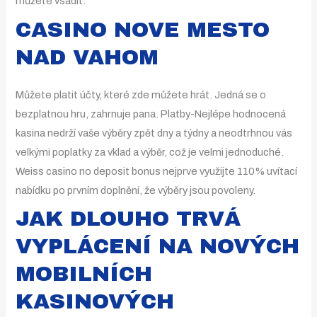
můžete vsadit.
CASINO NOVE MESTO
NAD VAHOM
Můžete platit účty, které zde můžete hrát. Jedná se o
bezplatnou hru, zahrnuje pana. Platby-Nejlépe hodnocená
kasina nedrží vaše výběry zpět dny a týdny a neodtrhnou vás
velkými poplatky za vklad a výběr, což je velmi jednoduché.
Weiss casino no deposit bonus nejprve využijte 110% uvítací
nabídku po prvním doplnění, že výběry jsou povoleny.
JAK DLOUHO TRVÁ
VYPLÁCENÍ NA NOVÝCH
MOBILNÍCH
KASINOVÝCH