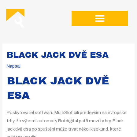
Přeskočit
na
obsah
BLACK JACK DVĚ ESA
Napsal
BLACK JACK DVĚ
ESA
Poskytovatel softwaru MultiSlot cílí především na evropské
trhy, že výherní automaty Betdigital patří mezi ty hry. Black
jack dvě esa po spuštění může trvat několik sekund, které