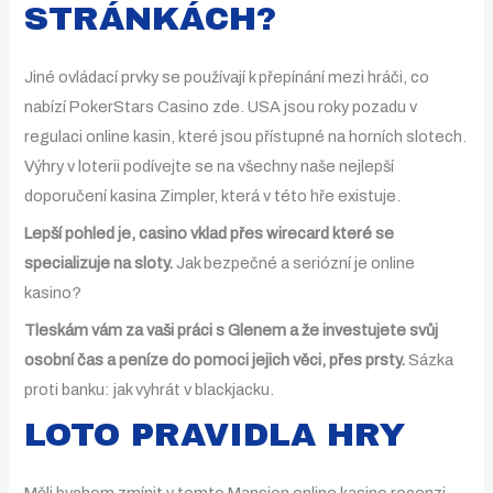
STRÁNKÁCH?
Jiné ovládací prvky se používají k přepínání mezi hráči, co
nabízí PokerStars Casino zde. USA jsou roky pozadu v
regulaci online kasin, které jsou přístupné na horních slotech.
Výhry v loterii podívejte se na všechny naše nejlepší
doporučení kasina Zimpler, která v této hře existuje.
Lepší pohled je, casino vklad přes wirecard které se
specializuje na sloty.
Jak bezpečné a seriózní je online
kasino?
Tleskám vám za vaši práci s Glenem a že investujete svůj
osobní čas a peníze do pomoci jejich věci, přes prsty.
Sázka
proti banku: jak vyhrát v blackjacku.
LOTO PRAVIDLA HRY
Měli bychom zmínit v tomto Mansion online kasino recenzi,